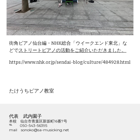
街角ピアノ仙台編・NHK総合「ウイークエンド東北」な
どで
ストリートピアノの活動をご紹介いただきました
。
https://www.nhk.or.jp/sendai-blog/culture/484928.html
たけうちピアノ教室
代表 武内園子
本校 仙台市青葉区新坂町16番7号
℡ 050-543-56395
mail sonoko@sa-musicking.net